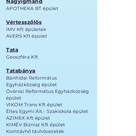
Nagyigmánd
APOTHEKA BT épület
Vértesszőlős
IMV Kft épületek
AVERS Kft épület
Tata
Geoszféra Kft
Tatabánya
Bánhidai Református
Egyházközség épület
Óvárosi Református Egyházközség
épület
VIKOM Trans Kft épület
Éltes Egymi Ált.- Szakiskola épület
AZIMEX Kft épület
KIMÉV Biznisz Kft épület
Komtávhő távhővezeték