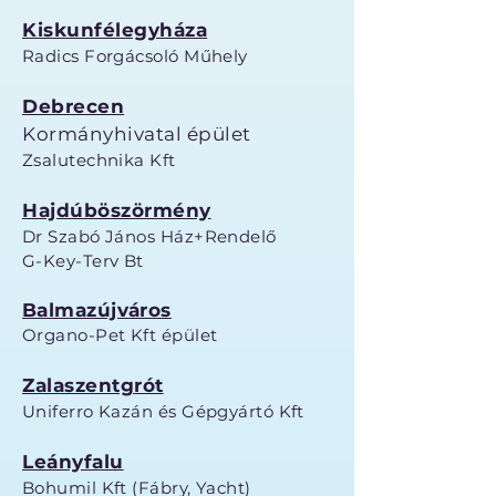
Kiskunfélegyháza
Radics Forgácsoló Műhely
Debrecen
Kormányhivatal épület
Zsalutechnika Kft
Hajdúböszörmény
Dr Szabó János Ház+Rendelő
G-Key-Terv Bt
Balmazújváros
Organo-Pet Kft épület
Zalaszentgrót
Uniferro Kazán és Gépgyártó Kft
Leányfalu
Bohumil Kft (Fábry, Yacht)