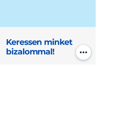
Keressen minket
bizalommal!
Nyitvatartás:
Hétfő -
Péntek
08 - 16 óra
Ajánlatkérés