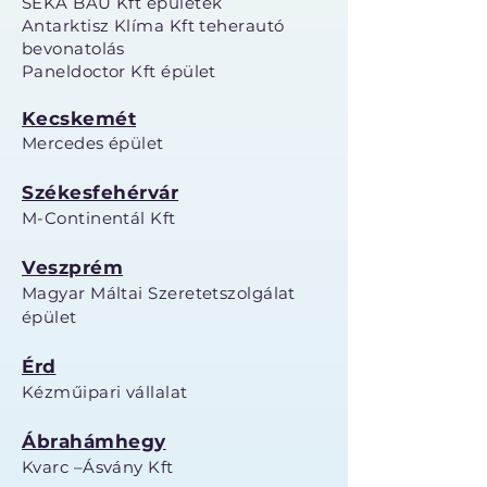
SEKA BAU Kft épületek
Antarktisz Klíma Kft teherautó
bevonatolás
Paneldoctor Kft épület
Kecskemét
Mercedes épület
Székesfehérvár
M-Continentál Kft
Veszprém
Magyar Máltai Szeretetszolgálat
épület
Érd
Kézműipari vállalat
Ábrahámhegy
Kvarc –Ásvány Kft