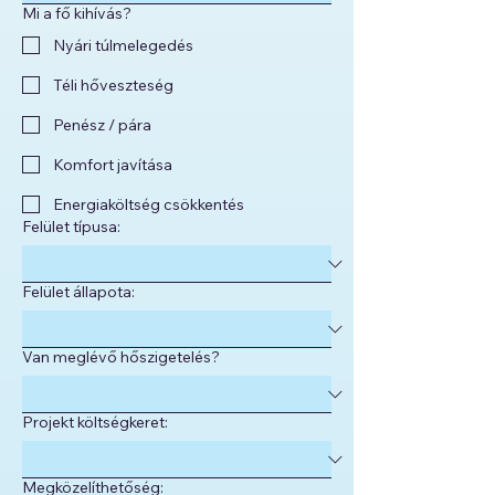
Mi a fő kihívás?
Nyári túlmelegedés
Téli hőveszteség
Penész / pára
Komfort javítása
Energiaköltség csökkentés
Felület típusa:
Felület állapota:
Van meglévő hőszigetelés?
Projekt költségkeret:
Megközelíthetőség: