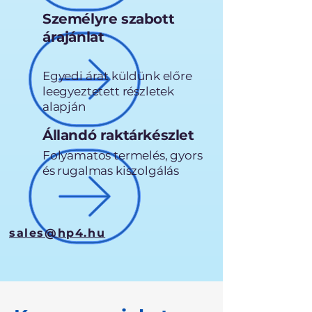
Személyre szabott
árajánlat
Egyedi árat küldünk előre
leegyeztetett részletek
alapján
Állandó raktárkészlet
Folyamatos termelés, gyors
és rugalmas kiszolgálás
sales@hp4.hu