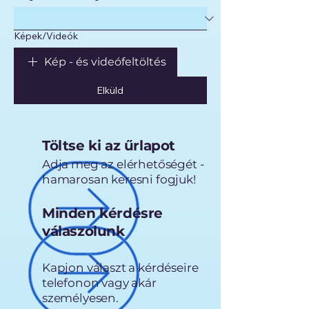
Képek/Videók
Kép - és videófeltöltés
Elküld
Töltse ki az űrlapot
Adja meg az elérhetőségét -
hamarosan keresni fogjuk!
Minden kérdésre
válaszolunk
Kapjon választ a kérdéseire
telefonon vagy akár
személyesen.