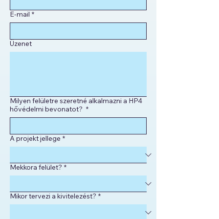
E-mail
*
Üzenet
Milyen felületre szeretné alkalmazni a HP4
hővédelmi bevonatot?
*
A projekt jellege
*
Mekkora felület?
*
Mikor tervezi a kivitelezést?
*