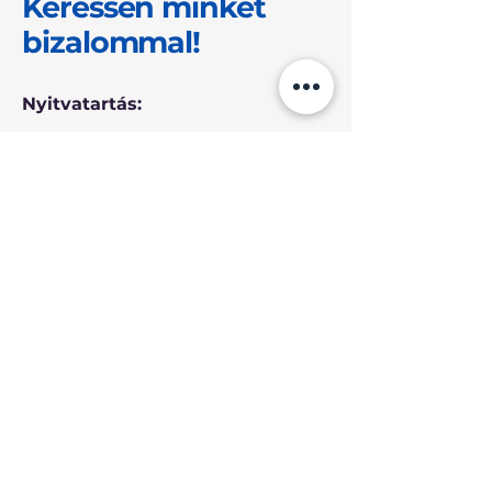
Keressen minket
bizalommal!
Nyitvatartás:
Hétfő -
Péntek
08 - 16 óra
Ajánlatkérés
Tarján, 2831 Hungary
info@hp4.hu
+36 30 319 22 26
+36 20 354 91 46