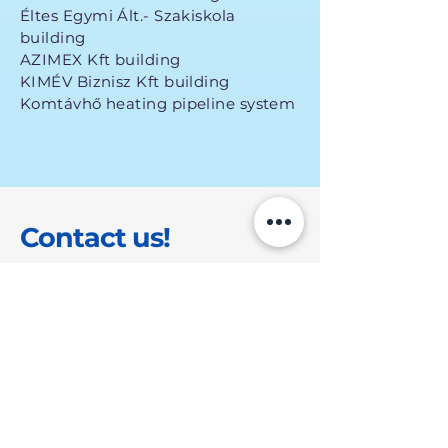
Éltes Egymi Ált.- Szakiskola
building
AZIMEX Kft building
KIMÉV Biznisz Kft building
Komtávhő heating pipeline system
Contact us!
Opening hours:
Monday -
Friday
08 - 16 hours
GET A QUOTE