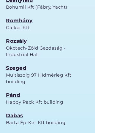
Leányfalu
Bohumil Kft (Fábry, Yacht)
Romhány
Gálker Kft
Rozsály
Ökotech-Zöld Gazdaság -
Industrial Hall
Szeged
Multiszolg 97 Hídmérleg Kft
building
Pánd
Happy Pack Kft building
Dabas
Barta Ép-Ker Kft building